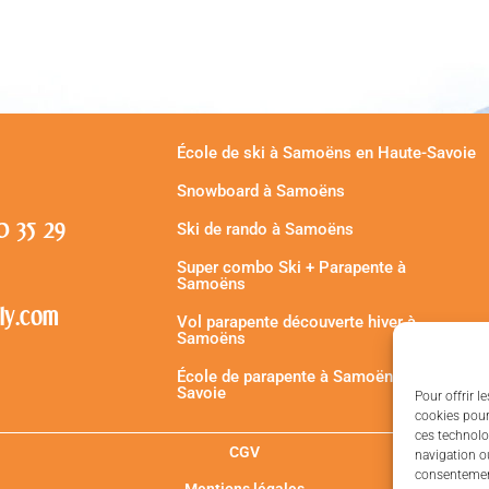
École de ski à Samoëns en Haute-Savoie
Snowboard à Samoëns
30 35 29
Ski de rando à Samoëns
Super combo Ski + Parapente à
Samoëns
fly.com
Vol parapente découverte hiver à
Samoëns
École de parapente à Samoëns en Haute-
Savoie
Pour offrir l
cookies pour
ces technolo
CGV
navigation ou
consentement
Mentions légales