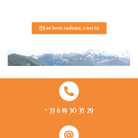
Les bons cadeaux, c'est ici
+ 33 6 19 30 35 29