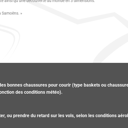
nte ainsi qu’une découverte du monde en 3 dimensions.
 à Samoëns. »
ter des bonnes chaussures pour courir (type baskets ou chaussu
fonction des conditions météo).
orter, ou prendre du retard sur les vols, selon les conditions a