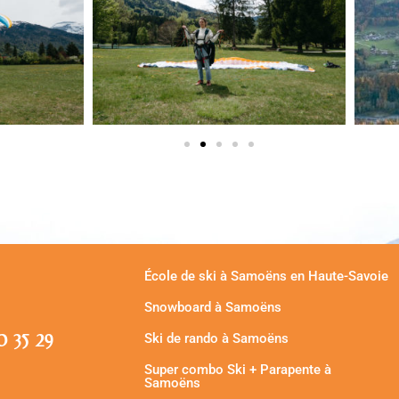
École de ski à Samoëns en Haute-Savoie
Snowboard à Samoëns
30 35 29
Ski de rando à Samoëns
Super combo Ski + Parapente à
Samoëns