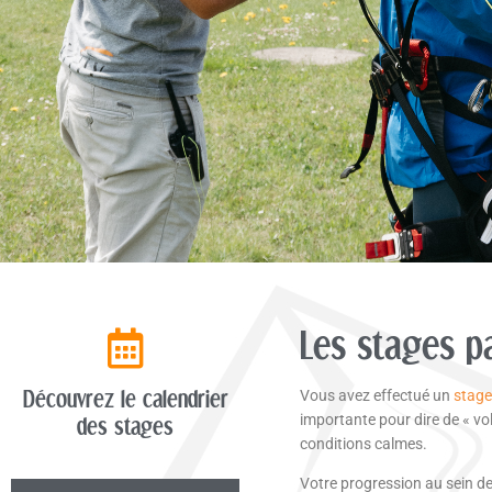
Les stages p
Vous avez effectué un
stage 
Découvrez le calendrier
importante pour dire de « vol
des stages
conditions calmes.
Votre progression au sein de 